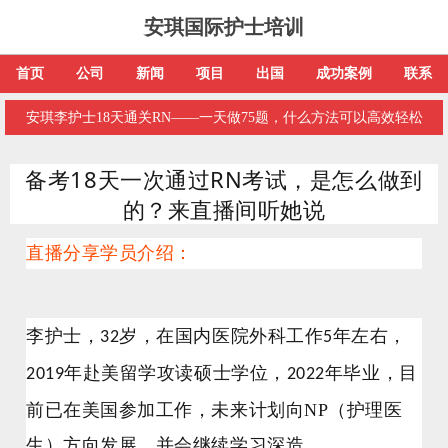
安琪国际护士培训
首页
公司
新闻
项目
出国
成功案例
联系
安琪李护士18天通关RN——一天做75题，什么方法可以高效轻松
备考18天一次通过RN考试，是怎么做到
的？来直播间听她说
直播分享学员介绍：
李护士，
岁，在国内医院外科工作
年左右，
32
5
年赴美留学攻读硕士学位，
年
毕业，目
2019
2022
前已在美国参加工作，未来计划向NP（护理医
生）方向发展，并会继续学习深造。