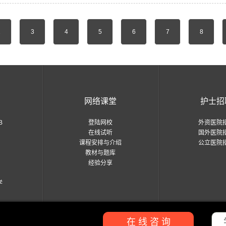
2
3
4
5
6
7
8
国
网络课堂
护士招
B
登陆网校
外资医院
在线试听
国外医院
课程安排与介绍
公立医院
教材与题库
经验分享
学
在 线 咨 询