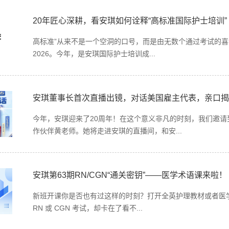
项目介绍视频
泰国格乐大学
20年匠心深耕，看安琪如何诠释“高标准国际护士培训”
项目收费标准
日本护士
高标准”从来不是一个空洞的口号，而是由无数个通过考试的喜讯
国际专科护士证ISNC
沙特
2026。今年，是安琪国际护士培训成...
安琪董事长首次直播出镜，对话美国雇主代表，亲口揭
今年，安琪迎来了20周年！在这个意义非凡的时刻，我们邀
作伙伴黄老师。她将走进安琪的直播间，和安...
安琪第63期RN/CGN“通关密钥”——医学术语课来啦！
新班开课你是否也有过这样的时刻？打开全英护理教材或者医学
RN 或 CGN 考试，却卡在了看不...