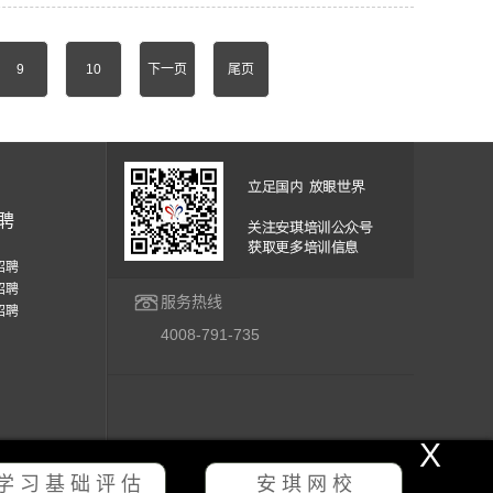
9
10
下一页
尾页
聘
招聘
招聘
服务热线
招聘
4008-791-735
X
学 习 基 础 评 估
安 琪 网 校