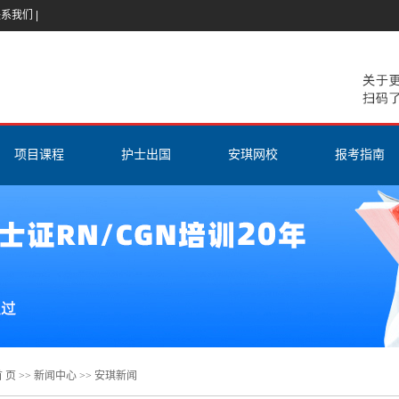
联系我们
|
项目课程
护士出国
安琪网校
报考指南
香港护士
美国工签H1B
登陆网校
ISPN（CGN
美国RN
EB3项目
在线试听
美国RN报
ISPN（CGN）
医护进修
课程安排与介绍
互惠生项目
美国
教材与题库
护理英语
新加坡
经验分享
雅思课程
加拿大
 页
>>
新闻中心
>>
安琪新闻