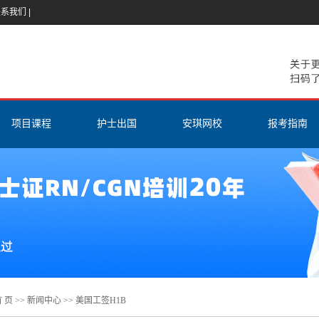
联系我们
|
项目课程
护士出国
安琪网校
报考指南
香港护士
美国工签H1B
登陆网校
ISPN（CGN
美国RN
EB3项目
在线试听
美国RN报
ISPN（CGN）
医护进修
课程安排与介绍
互惠生项目
美国
教材与题库
护理英语
新加坡
经验分享
雅思课程
加拿大
 页
>>
新闻中心
>>
美国工签H1B