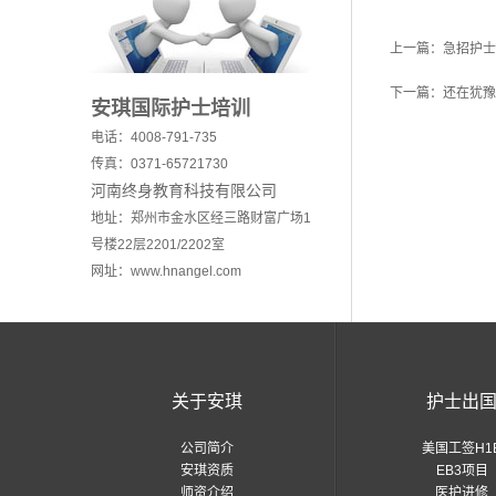
上一篇：
急招护士
下一篇：
还在犹豫
安琪国际护士培训
电话：4008-791-735
传真：0371-65721730
河南终身教育科技有限公司
地址：郑州市金水区经三路财富广场1
号楼22层2201/2202室
网址：www.hnangel.com
关于安琪
护士出
公司简介
美国工签H1
安琪资质
EB3项目
师资介绍
医护进修