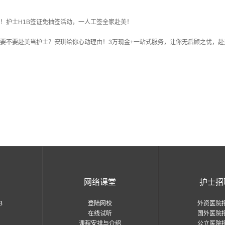
！护士H1B签证免抽签活动，一人工签全家赴美！
要不要赴美当护士？安琪给你心动理由！3万现金+一站式服务，让你无后顾之忧，赴
国
网络课堂
护士招
B
登陆网校
外资医院
在线试听
国外医院
课程安排与介绍
公立医院