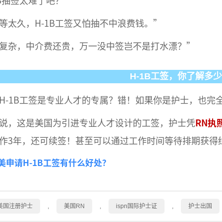
1B抽签太难了吧？”
等太久，H-1B工签又怕抽不中浪费钱。”
复杂，中介费还贵，万一没中签岂不是打水漂？”
H-1B工签，你了解多
H-1B工签是专业人才的专属？错！如果你是护士，也完
说，这是美国为引进专业人才设计的工签，护士凭
RN执
作3年，还可续签！甚至可以通过工作时间等待排期获得
美申请H-1B工签有什么好处？
美国注册护士
,
美国RN
,
ispn国际护士证
,
护士出国