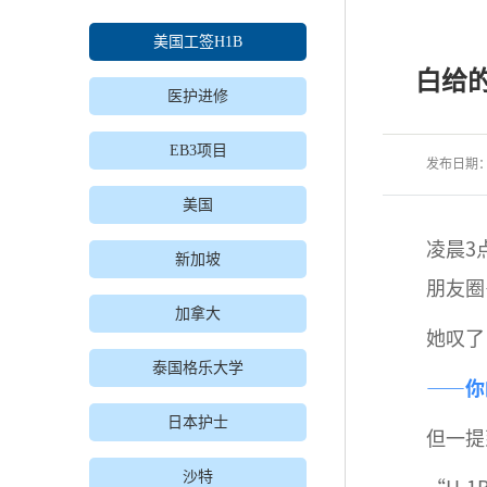
美国工签H1B
白给
医护进修
EB3项目
发布日期
美国
凌晨3
新加坡
朋友圈
加拿大
她叹了
泰国格乐大学
——你
日本护士
但一提
沙特