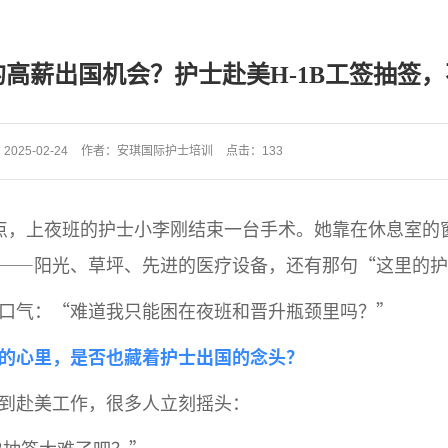
项目介绍视频
泰国格乐大学
项目收费标准
日本护士
的高薪出国机会？护士赴美H-1B工签抽签
国际专科护士证ISNC
沙特
：
2025-02-24
作者：
安琪国际护士培训
点击：
133
点，上夜班的护士小李刚结束一台手术。她靠在休息室的
——阳光、草坪、先进的医疗设备，还有那句“这里的护
口气：“难道我只能困在夜班和晋升瓶颈里吗？”
的心里，是否也藏着护士出国的念头？
到赴美工作，很多人立刻摇头：