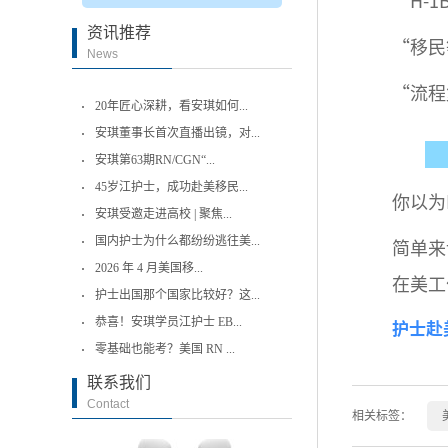
“H-
资讯推荐
“移民
News
“流程
20年匠心深耕，看安琪如何...
安琪董事长首次直播出镜，对...
安琪第63期RN/CGN“...
45岁江护士，成功赴美移民...
你以为
安琪受邀走进高校 | 聚焦...
简单来
国内护士为什么都纷纷逃往美...
2026 年 4 月美国移...
在美工
护士出国那个国家比较好？这...
护士赴
恭喜！安琪学员江护士 EB...
零基础也能考？美国 RN ...
联系我们
Contact
相关标签：