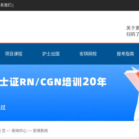
联系我们
|
项目课程
护士出国
安琪网校
报考指南
香港护士
美国工签H1B
登陆网校
ISPN（CGN
美国RN
EB3项目
在线试听
美国RN报
ISPN（CGN）
医护进修
课程安排与介绍
互惠生项目
美国
教材与题库
护理英语
新加坡
经验分享
雅思课程
加拿大
 页
>>
新闻中心
>>
安琪新闻