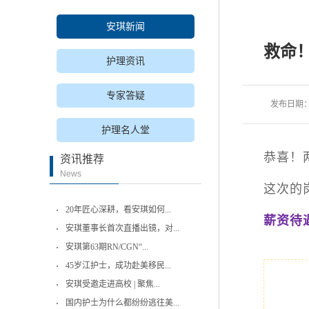
安琪新闻
救命！
护理资讯
专家答疑
发布日期
护理名人堂
恭喜！
资讯推荐
News
这次的
20年匠心深耕，看安琪如何...
薪资待
安琪董事长首次直播出镜，对...
安琪第63期RN/CGN“...
45岁江护士，成功赴美移民...
安琪受邀走进高校 | 聚焦...
国内护士为什么都纷纷逃往美...