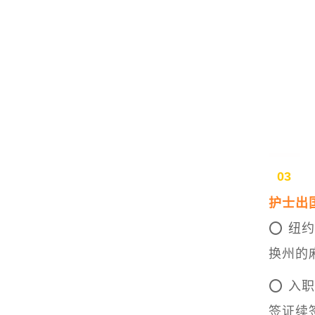
03
护士出
⭕ 纽
换州的
⭕
入
签证续