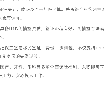
薪40+美元，晚班及周末加班另算。薪资符合纽约州主
入更有保障。
主具备H1B免抽签资质，签证流程高效。免抽签意味
本。
步担保工签与移民签证，身份一步到位。
不仅支持H1
作到身份的完整过渡。
供医疗、牙科、眼科等多项全面保险福利。
入职即可享
医压力，安心投入工作。