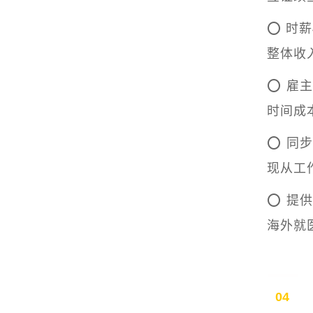
⭕ 时
整体收
⭕ 雇
时间成
⭕ 同
现从工
⭕ 提
海外就
04