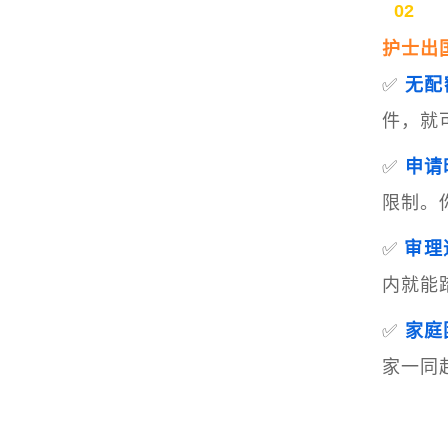
02
护士出
✅
无配
件，就
✅
申请
限制。
✅
审理
内就能
✅
家庭
家一同