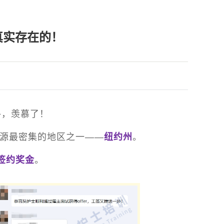
真实存在的！
格，羡慕了！
源最密集的地区之一——
纽约州
。
签约奖金
。