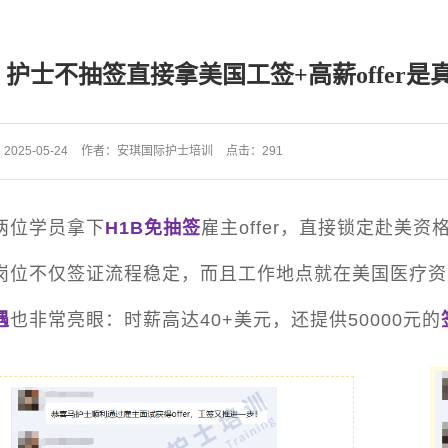
项目介绍视频
泰国格乐大学
项目收费标准
日本护士
护士不抽签直接拿美国工签+高薪offer是
国际专科护士证ISNC
沙特
：
2025-05-24
作者：
安琪国际护士培训
点击：
291
两位学员拿下
H1B免抽签
雇主offer，直接锁定赴美资
岗位不仅签证流程稳定，而且工作地点就在美国医疗资
遇
也非常亮眼：时薪高达40+美元，还提供50000元的