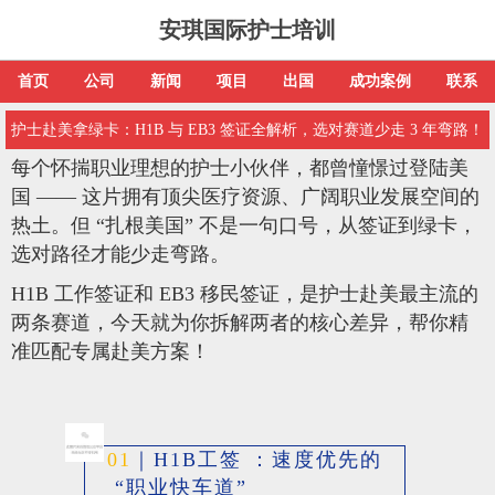
安琪国际护士培训
首页
公司
新闻
项目
出国
成功案例
联系
护士赴美拿绿卡：H1B 与 EB3 签证全解析，选对赛道少走 3 年弯路！
每个怀揣职业理想的护士小伙伴，都曾憧憬过登陆美
国
—— 这片拥有顶尖医疗资源、广阔职业发展空间的
热土。但 “扎根美国” 不是一句口号，从签证到绿卡，
选对路径才能少走弯路。
H1B 工作签证和 EB3 移民签证，是护士赴美最主流的
两条赛道，今天就为你拆解两者的核心差异，帮你精
准匹配专属赴美方案！
01
｜
H1B工签 ：速度优先的
“职业快车道”